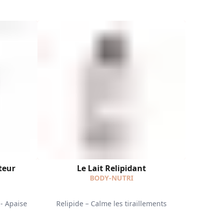
teur
Le Lait Relipidant
BODY-NUTRI
- Apaise
Relipide – Calme les tiraillements