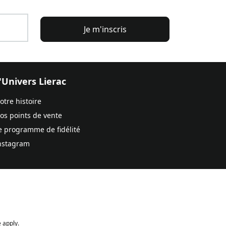
Je m'inscris
'Univers Lierac
otre histoire
os points de vente
e programme de fidélité
nstagram
 apply.