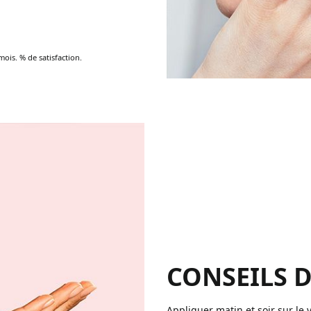
mois. % de satisfaction.
CONSEILS D
Appliquer matin et soir sur le 